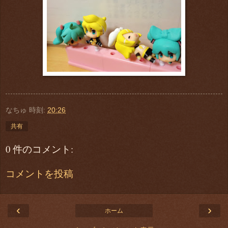
なちゅ
時刻:
20:26
共有
0 件のコメント:
コメントを投稿
‹
›
ホーム