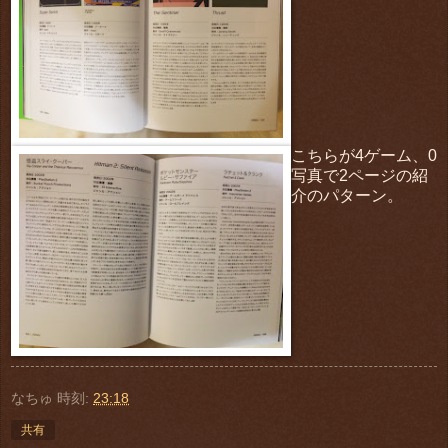
こちらが4ゲーム、0
写真で2ページの紹
介のパターン。
なちゅ
時刻:
23:18
共有