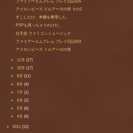
ファイアーエムブレム プレイ日記025
アイロンビーズ ドルアーガの塔 その2
すこしだけ、本棚を整理した。
PSPも買っちゃうわけだ。
任天堂 ファミコンミュージック
ファイアーエムブレム プレイ日記024
アイロンビーズ ドルアーガの塔
►
11月
(27)
►
10月
(17)
►
9月
(11)
►
8月
(4)
►
7月
(1)
►
6月
(2)
►
5月
(6)
►
4月
(6)
►
2011
(12)