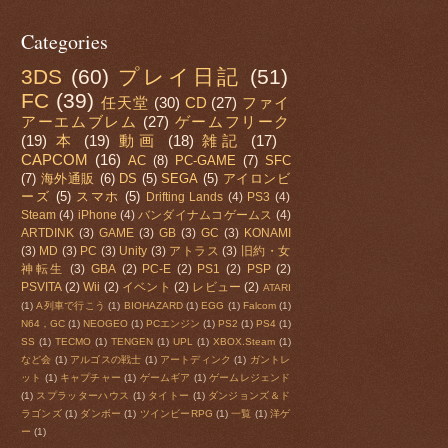
Categories
3DS
(60)
プレイ日記
(51)
FC
(39)
任天堂
(30)
CD
(27)
ファイ
アーエムブレム
(27)
ゲームフリーク
(19)
本
(19)
動画
(18)
雑記
(17)
CAPCOM
(16)
AC
(8)
PC-GAME
(7)
SFC
(7)
海外通販
(6)
DS
(5)
SEGA
(5)
アイロンビ
ーズ
(5)
スマホ
(5)
Drifting Lands
(4)
PS3
(4)
Steam
(4)
iPhone
(4)
バンダイナムコゲームス
(4)
ARTDINK
(3)
GAME
(3)
GB
(3)
GC
(3)
KONAMI
(3)
MD
(3)
PC
(3)
Unity
(3)
アトラス
(3)
旧約・女
神転生
(3)
GBA
(2)
PC-E
(2)
PS1
(2)
PSP
(2)
PSVITA
(2)
Wii
(2)
イベント
(2)
レビュー
(2)
ATARI
(1)
A列車で行こう
(1)
BIOHAZARD
(1)
EGG
(1)
Falcom
(1)
N64，GC
(1)
NEOGEO
(1)
PCエンジン
(1)
PS2
(1)
PS4
(1)
SS
(1)
TECMO
(1)
TENGEN
(1)
UPL
(1)
XBOX.Steam
(1)
など会
(1)
アルゴスの戦士
(1)
アートディンク
(1)
ガントレ
ット
(1)
キャプチャー
(1)
ゲームギア
(1)
ゲームレジェンド
(1)
スプラッターハウス
(1)
タイトー
(1)
ダンジョンズ＆ド
ラゴンズ
(1)
ダンボー
(1)
ツインビーRPG
(1)
一覧
(1)
洋ゲ
ー
(1)