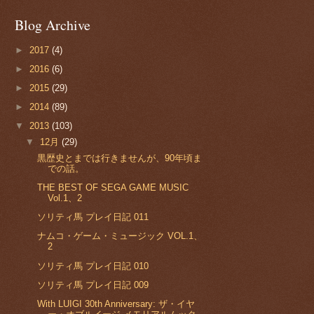
Blog Archive
►
2017
(4)
►
2016
(6)
►
2015
(29)
►
2014
(89)
▼
2013
(103)
▼
12月
(29)
黒歴史とまでは行きませんが、90年頃ま
での話。
THE BEST OF SEGA GAME MUSIC
Vol.1、2
ソリティ馬 プレイ日記 011
ナムコ・ゲーム・ミュージック VOL.1、
2
ソリティ馬 プレイ日記 010
ソリティ馬 プレイ日記 009
With LUIGI 30th Anniversary: ザ・イヤ