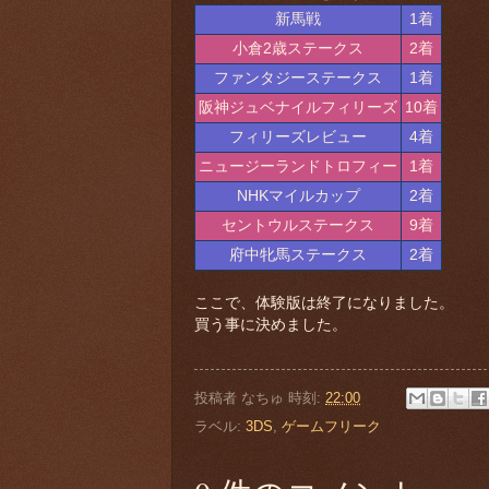
新馬戦
1着
小倉2歳ステークス
2着
ファンタジーステークス
1着
阪神ジュベナイルフィリーズ
10着
フィリーズレビュー
4着
ニュージーランドトロフィー
1着
NHKマイルカップ
2着
セントウルステークス
9着
府中牝馬ステークス
2着
ここで、体験版は終了になりました。
買う事に決めました。
投稿者
なちゅ
時刻:
22:00
ラベル:
3DS
,
ゲームフリーク