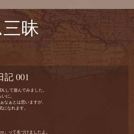
ム三昧
 001
をDLして遊んでみました。
らいに。
ゃぁなぁとは思いますが、
気になれます。
。
co」って名づけましたよ。