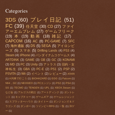
Categories
3DS
(60)
プレイ日記
(51)
FC
(39)
任天堂
(30)
CD
(27)
ファイ
アーエムブレム
(27)
ゲームフリーク
(19)
本
(19)
動画
(18)
雑記
(17)
CAPCOM
(16)
AC
(8)
PC-GAME
(7)
SFC
(7)
海外通販
(6)
DS
(5)
SEGA
(5)
アイロンビ
ーズ
(5)
スマホ
(5)
Drifting Lands
(4)
PS3
(4)
Steam
(4)
iPhone
(4)
バンダイナムコゲームス
(4)
ARTDINK
(3)
GAME
(3)
GB
(3)
GC
(3)
KONAMI
(3)
MD
(3)
PC
(3)
Unity
(3)
アトラス
(3)
旧約・女
神転生
(3)
GBA
(2)
PC-E
(2)
PS1
(2)
PSP
(2)
PSVITA
(2)
Wii
(2)
イベント
(2)
レビュー
(2)
ATARI
(1)
A列車で行こう
(1)
BIOHAZARD
(1)
EGG
(1)
Falcom
(1)
N64，GC
(1)
NEOGEO
(1)
PCエンジン
(1)
PS2
(1)
PS4
(1)
SS
(1)
TECMO
(1)
TENGEN
(1)
UPL
(1)
XBOX.Steam
(1)
など会
(1)
アルゴスの戦士
(1)
アートディンク
(1)
ガントレ
ット
(1)
キャプチャー
(1)
ゲームギア
(1)
ゲームレジェンド
(1)
スプラッターハウス
(1)
タイトー
(1)
ダンジョンズ＆ド
ラゴンズ
(1)
ダンボー
(1)
ツインビーRPG
(1)
一覧
(1)
洋ゲ
ー
(1)