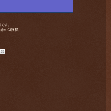
退です。
記念のGI獲得。