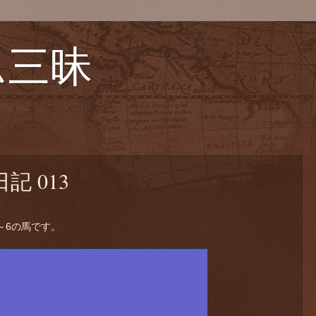
ム三昧
 013
～6の馬です。