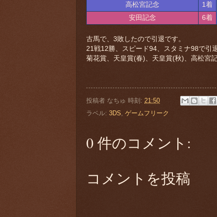
高松宮記念
1着
安田記念
6着
古馬で、3敗したので引退です。
21戦12勝、スピード94、スタミナ98で引
菊花賞、天皇賞(春)、天皇賞(秋)、高松宮
投稿者
なちゅ
時刻:
21:50
ラベル:
3DS
,
ゲームフリーク
0 件のコメント:
コメントを投稿