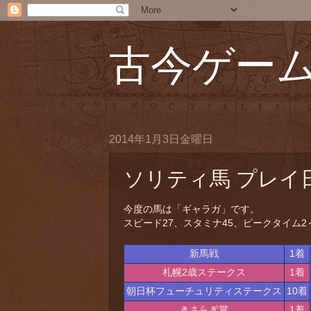
古今ゲー
2014年1月3日金曜日
ソリティ馬 プレイ日記
今度の馬は「ギャラガ」です。
スピード27、スタミナ45、ピークタイム2
新馬戦
1着
札幌2歳ステークス
1着
朝日杯フューチュリティステークス
10着
きさらぎ賞
1着