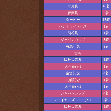
皐月賞
10着
青葉賞
2着
ダービー
15着
セントライト記念
1着
菊花賞
1着
ジャパンカップ
3着
有馬記念
9着
古馬
阪神大賞典
1着
天皇賞(春)
1着
宝塚記念
4着
札幌記念
1着
天皇賞(秋)
1着
ジャパンカップ
4着
ステイヤーズステークス
着
阪神大賞典
1着