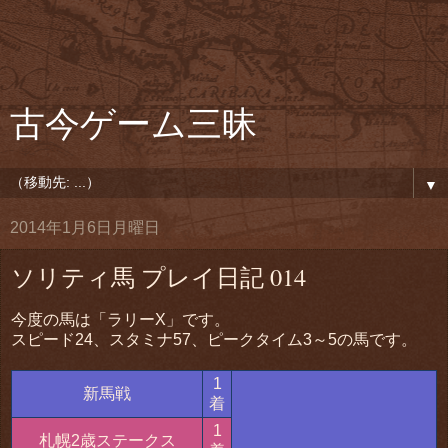
古今ゲーム三昧
▼
2014年1月6日月曜日
ソリティ馬 プレイ日記 014
今度の馬は「ラリーX」です。
スピード24、スタミナ57、ピークタイム3～5の馬です。
1
新馬戦
着
1
札幌2歳ステークス