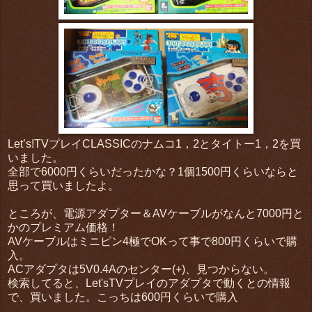
Let’s!TVプレイCLASSICのナムコ1，2とタイトー1，2を買
いました。
全部で6000円くらいだったかな？1個1500円くらいならと
思って買いましたよ。
ところが、電源アダプター＆AVケーブルがなんと7000円と
かのプレミアム価格！
AVケーブルはミニピン4極でOKって事で800円くらいで購
入。
ACアダプタは5V0.4Aのセンター(+)、見つからない。
検索してると、Let'sTVプレイのアダプタで動くとの情報
で、買いました。こっちは600円くらいで購入